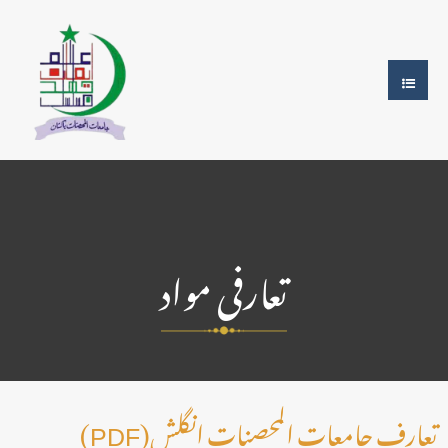
تعارفی مواد
(PDF)تعارف جامعات المحصنات انگلش