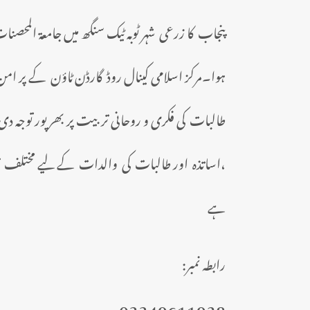
پنجاب کا
زرعی
شہر ٹوبہ ٹیک سنگھ میں جامعۃ المحصنات 
ہوا۔مرکز اسلامی کینال روڈ گارڈن ٹاؤن کے پر امن 
طالبات کی فکری و روحانی تربیت پر بھرپور توجہ د
،اساتذہ اور طالبات کی والدات کے لیے مختلف تربیتی 
ہے
رابطہ نمبر:
03349611928