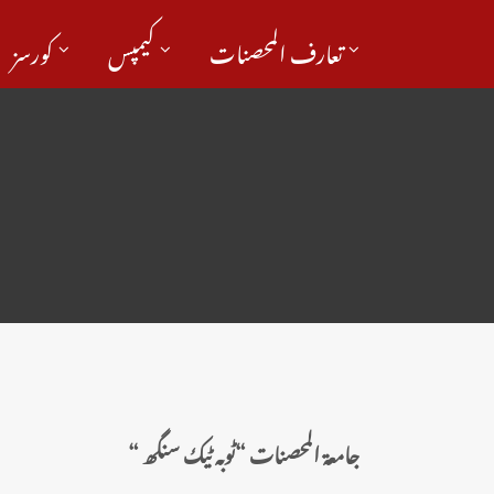
تعارف المحصنات
کیمپس
کورسز
جامعۃ المحصنات “ٹوبہ ٹیک سنگھ “