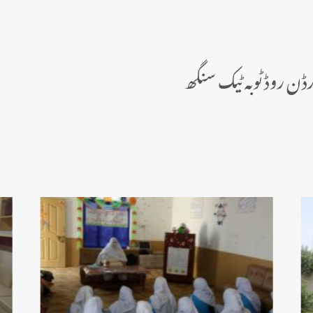
ارڈن روڈ ٹوبہ ٹیک سنگھ