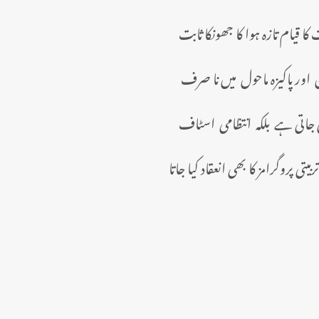
کا قیام تازہ ہوا کا جھونکا ثابت
اور پاکیزہ
ماحول میں نا صرف
ی جاتی ہے بلکہ انتظامی اسٹاف
پروگرامز کا بھی انعقاد کیا جاتا