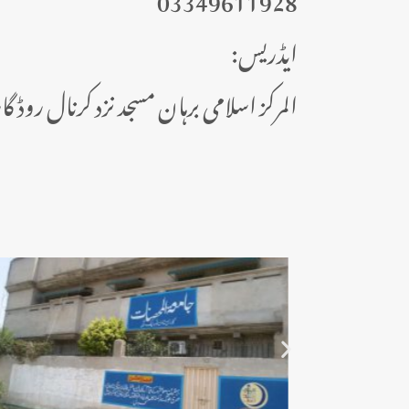
:ایڈریس
المرکز اسلامی برہان مسجد نزد کرنال روڈ گ