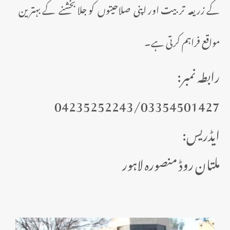
کے زریعہ تربیت اور اپنی صلاحیتوں کو جلا بخشنے کے بہترین
مواقع فراہم کرتی ہے۔
:رابطہ نمبر
04235252243/03354501427
:ایڈریس
ملتان روڈ منصورہ لاہور