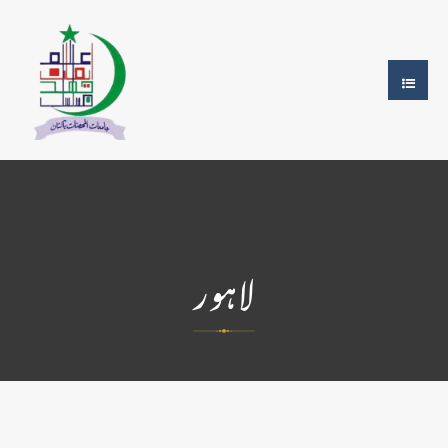
لاہور