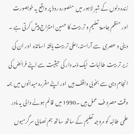
زندہ دلوں کے شہر لاہور میں منصورہ روڈ پر واقع یہ خوبصورت
اور منظم جامعۃ تعلیم و تربیت کا حسین امتزاج پیش کرتی ہے ۔
دینی و عصری سے آراستہ،اعلی تربیت یافتہ اساتذہ اور ان کی
زیر تربیت طالبات ایک ذمہ دار کی حیثیت سے اپنے فرائض کی
انجام دہی سے بخوبی واقف ہیں اور اپنے مقررہ میدانوں میں ہمہ
وقت مصرو ف عمل ہیں ۔1990 میں قائم ہونے والی یہ مادر
علمی طالبہ کو مروجہ تعلیم کے ساتھ ساتھ ہم نصابی سرگرمیوں