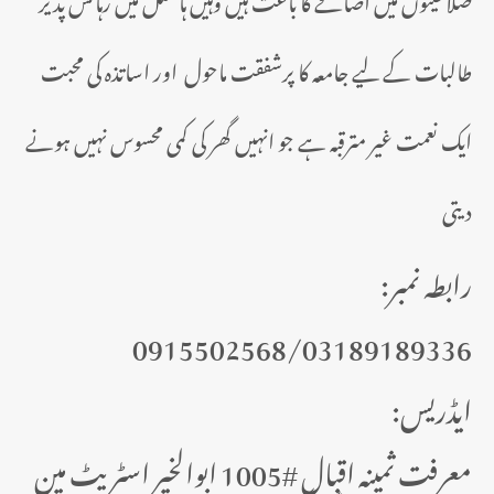
طالبات کے لیے جامعہ کا پرشفقت ماحول اور اساتذہ کی محبت
ایک نعمت غیر مترقبہ ہے جو انہیں گھر کی کمی محسوس نہیں ہونے
دیتی
:رابطہ نمبر
0915502568/03189189336
:ایڈریس
معرفت ثمینہ اقبال #1005 ابوالخیر اسٹریٹ مین