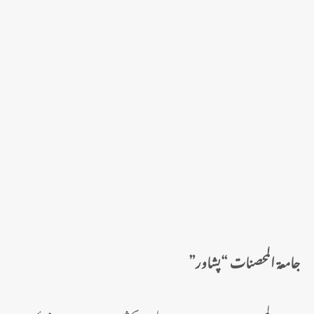
جامعۃ المحصنات “پشاور”