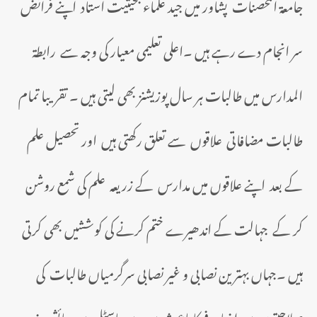
جامعۃ المحصنات پشاور میں جید علماء بحیثیت استاد اپنے فرائض
سر انجام دے رہے ہیں ۔اعلی تعلیمی معیار کی وجہ سے رابطۃ
المدارس میں طالبات ہر سال پوزیشنز بھی لیتی ہیں ۔ تقریبا تمام
طالبات مضافاتی علاقوں سے تعلق رکھتی ہیں اور تحصیل علم
کے بعد اپنے علاقوں میں مدارس کے زریعہ علم کی شمع روشن
کر کے جہالت کے اندھیرے ختم کرنے کی کوششیں بھی کرتی
ہیں ۔جہاں بہترین نصابی و غیر نصابی سرگرمیاں طالبات کی
صلاحیتوں میں اضافے کا باعث ہیں وہیں ہاسٹل میں رہائش پذیر