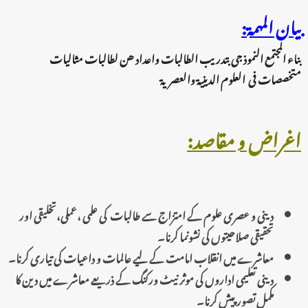
:بيان المهمة
بناء المجتمع النموذ جی بتدریب الطالبات واعداد ھن لطالبات مثالیات
متخصصات فی العلوم الدینیۃ
والعصریۃ
:اغراض و مقاصد
دینی و عصری علوم کے امتزاج سے طالبات کی علمی ،عملی،تخلیقی اور
تحقیقی صلاحیتوں کی نشونما کرنا۔
معاشرے میں انقلاب امامت کے لیے عالمات و داعیات کی تیاری کرنا۔
دینی تعلیمی اداروں کی موثر نیٹ ورکنگ کے ذریعے معاشرے میں دین کا
مکمل تصور پیش کرنا۔