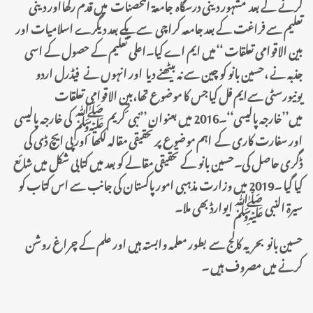
کرنے کے بعد مشہور دینی درسگاہ جامعۃ المحصنات میں قدم رکھااور دینی
تعلیم سے فراغت کے بعد جامعہ کراچی سے یکے بعد دیگرے اسلامیات اور
بین الاقوامی تعلقات ‘‘میں ایم اے کیا۔اعلی تعلیم کے حصول کے اسی
جذبہ نے ،حسین بانو کو چین سے نہ بیٹھنے دیا اور انہوں نے فیڈرل اردو
یونیورسٹی سےایم فل کیاجس کا موضوع تھا،بین الاقوامی تعلقات
میں’’خارجہ پالیسی‘‘۔2016 میں بعنوان ’’نبی ٔ کریم ﷺ کی خارجہ پالیسی
اور سفارت کاری کے اہم موضوع پر تحقیقی مقالہ لکھا اور پی ایچ ڈی کی
ڈگری حاصل کی۔حسین بانو کے تحقیقی مقالے کو بعد میں کتابی شکل میں شائع
کیا گیا ۔2019 میں وزارت مذہبی امور پاکستان کی جانب سے اس کتاب کو
سیرۃ النبی ﷺایوارڈ بھی ملا۔
حسین بانو بحریہ کالج سے بطور معلمہ وابستہ ہیں اور علم کے چراغ روشن
کرنے میں مصروف ہیں ۔