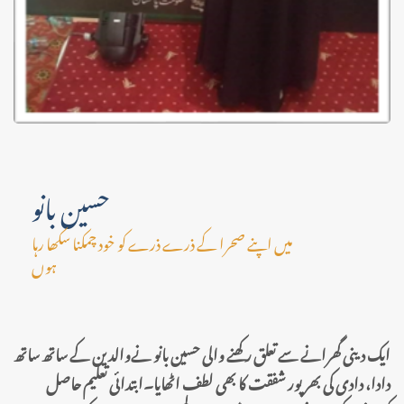
حسین بانو
میں اپنے صحرا کے ذرے ذرے کو خود چمکنا سکھا رہا
ہوں
ایک دینی گھرانے سے تعلق رکھنے والی حسین بانو نےوالدین کے ساتھ ساتھ
دادا، دادی کی بھرپور شفقت کا بھی لطف اٹھایا۔ابتدائی تعلیم حاصل