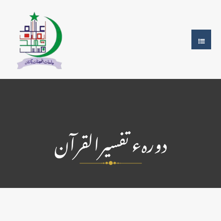
دورہء تفسیرالقرآن