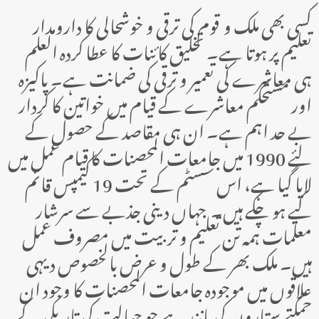
کسی بھی ملک و قوم کی ترقی و خوشحالی کا دارومدار
تعلیم پر ہوتا ہے۔ تخلیق کائنات کا عطا کردہ العلم
ہی معاشرے کی تعمیر و ترقی کی ضمانت ہے۔ پاکیزہ
اور مستحکم معاشرے کے قیام میں خواتین کا کردار
بے حد اہم ہے۔ ان ہی مقاصد کے حصول کے
لئے 1990 میں جامعات المحصنات کا قیام عمل میں
لایا گیا ہے، اس سسٹم کے تحت 19 کیمپس قائم
کیے ہو چکے ہیں۔ جہاں دینی جذبے سے سرشار
معلمات ہمہ تن تعلیم و تربیت میں مصروف عمل
ہیں۔ ملک بھر کے طول و عرض بالخصوص دیہی
علاقوں میں موجودہ جامعات المحصنات کا وجود ان
چمکتے ستاروں کی مانند ہے جو جہالت کی تاریکی کے