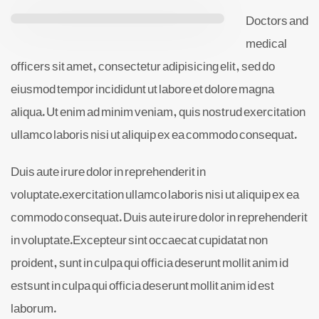
Doctors and
medical
officers sit amet, consectetur adipisicing elit, sed do
eiusmod tempor incididunt ut labore et dolore magna
aliqua. Ut enim ad minim veniam, quis nostrud exercitation
ullamco laboris nisi ut aliquip ex ea commodo consequat.
Duis aute irure dolor in reprehenderit in
voluptate.exercitation ullamco laboris nisi ut aliquip ex ea
commodo consequat. Duis aute irure dolor in reprehenderit
in voluptate.Excepteur sint occaecat cupidatat non
proident, sunt in culpa qui officia deserunt mollit anim id
estsunt in culpa qui officia deserunt mollit anim id est
laborum.