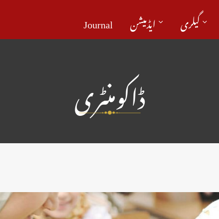
گیلری
ایڈمیشن
Journal
ڈاکومنٹری