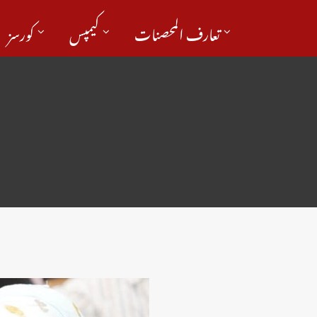
تعارف المحصنات
کیمپس
کورسز