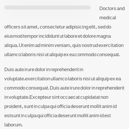
Doctors and
medical
officers sit amet, consectetur adipisicing elit, sed do
eiusmod tempor incididunt ut labore et dolore magna
aliqua. Ut enim ad minim veniam, quis nostrud exercitation
ullamco laboris nisi ut aliquip ex ea commodo consequat.
Duis aute irure dolor in reprehenderit in
voluptate.exercitation ullamco laboris nisi ut aliquip ex ea
commodo consequat. Duis aute irure dolor in reprehenderit
in voluptate.Excepteur sint occaecat cupidatat non
proident, sunt in culpa qui officia deserunt mollit anim id
estsunt in culpa qui officia deserunt mollit anim id est
laborum.