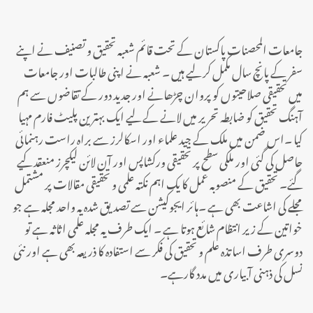
جامعات المحصنات پاکستان کے تحت قائم شعبہ تحقیق و تصنیف نے اپنے
سفر کے پانچ سال مکمل کر لیے ہیں ۔ شعبہ نے اپنی طالبات اور جامعات
میں تحقیقی صلاحیتوں کو پروان چڑھانے اور جدید دور کے تقاضوں سے ہم
آہنگ تحقیق کو ضابطہ تحریر میں لانے کے لیے ایک بہترین پلیٹ فارم مہیا
کیا ۔اس ضمن میں ملک کے جید علماء اور اسکالرز سے براہ راست رہنمائی
حاصل کی گئی اور ملکی سطح پر تحقیقی ورکشاپس اور آن لائن لیکچرز منعقد کیے
گئے۔ تحقیق کے منصوبہ عمل کا یک اہم نکتہ علمی و تحقیقی مقالات پر مشتمل
مجلے کی اشاعت بھی ہے ۔ہائر ایجوکیشن سے تصدیق شدہ یہ واحد مجلہ ہے جو
خواتین کے زیر انتظام شائع ہوتا ہے ۔ ایک طرف یہ مجلہ علمی اثاثہ ہے تو
دوسری طرف اساتذہ علم و تحقیق کی فکر سے استفادہ کا ذریعہ بھی ہے اور نئی
نسل کی ذہنی آبیاری میں مدد گارہے۔