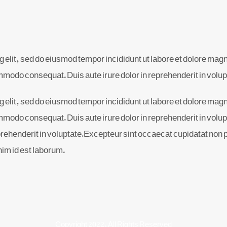
g elit, sed do eiusmod tempor incididunt ut labore et dolore mag
ommodo consequat. Duis aute irure dolor in reprehenderit in volup
g elit, sed do eiusmod tempor incididunt ut labore et dolore mag
ommodo consequat. Duis aute irure dolor in reprehenderit in volupt
ehenderit in voluptate.Excepteur sint occaecat cupidatat non pro
anim id est laborum.
Copyright 2022, All Rights Reserved