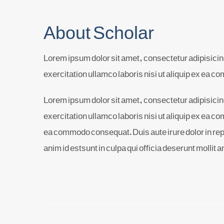
About Scholar
Lorem ipsum dolor sit amet, consectetur adipisicin
exercitation ullamco laboris nisi ut aliquip ex ea c
Lorem ipsum dolor sit amet, consectetur adipisicin
exercitation ullamco laboris nisi ut aliquip ex ea c
ea commodo consequat. Duis aute irure dolor in repr
anim id estsunt in culpa qui officia deserunt mollit 