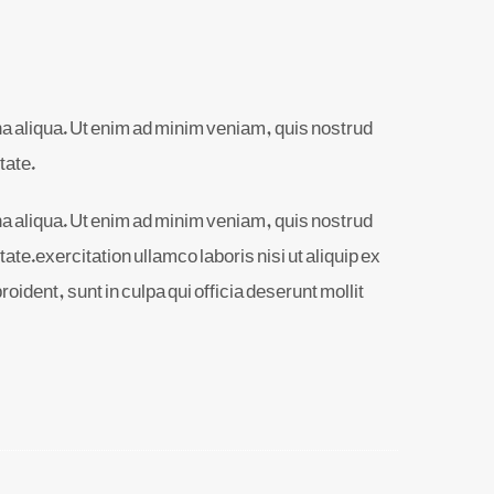
na aliqua. Ut enim ad minim veniam, quis nostrud
tate.
na aliqua. Ut enim ad minim veniam, quis nostrud
ate.exercitation ullamco laboris nisi ut aliquip ex
ident, sunt in culpa qui officia deserunt mollit