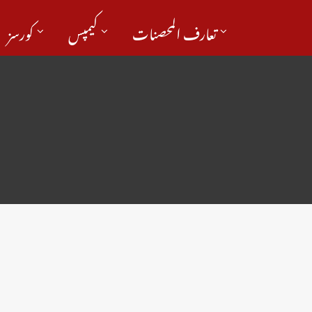
تعارف المحصنات
کیمپس
کورسز