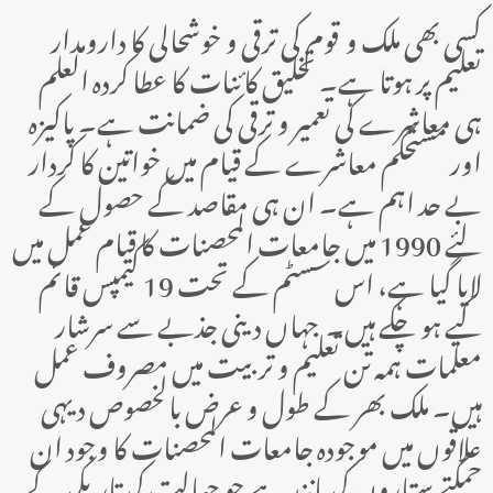
کسی بھی ملک و قوم کی ترقی و خوشحالی کا دارومدار
تعلیم پر ہوتا ہے۔ تخلیق کائنات کا عطا کردہ العلم
ہی معاشرے کی تعمیر و ترقی کی ضمانت ہے۔ پاکیزہ
اور مستحکم معاشرے کے قیام میں خواتین کا کردار
بے حد اہم ہے۔ ان ہی مقاصد کے حصول کے
لئے 1990 میں جامعات المحصنات کا قیام عمل میں
لایا گیا ہے، اس سسٹم کے تحت 19 کیمپس قائم
کیے ہو چکے ہیں۔ جہاں دینی جذبے سے سرشار
معلمات ہمہ تن تعلیم و تربیت میں مصروف عمل
ہیں۔ ملک بھر کے طول و عرض بالخصوص دیہی
علاقوں میں موجودہ جامعات المحصنات کا وجود ان
چمکتے ستاروں کی مانند ہے جو جہالت کی تاریکی کے